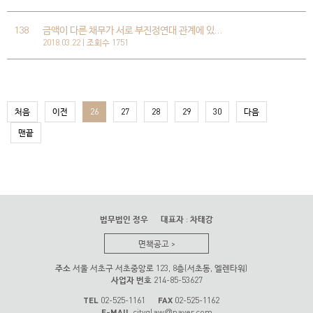
138
금액이 다른 채무가 서로 부진정연대 관계에 있…
2018.03.22 | 조회수 1751
처음
이전
26
27
28
29
30
다음
맨끝
법무법인 정우
대표자
:
차태강
면책공고
>
주소
서울 서초구 서초중앙로 123, 8층(서초동, 엘렌타워)
사업자 번호
214-85-53627
TEL
02-525-1161
FAX
02-525-1162
E-MAIL
cityglaw
naver.com
@