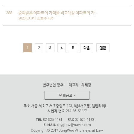
388
증여받은 아파트의 가액을 비교대상 아파트의 가…
2025.03.04 | 조회수 486
1
2
3
4
5
다음
맨끝
법무법인 정우
대표자
:
차태강
면책공고
>
주소
서울 서초구 서초중앙로 123, 8층(서초동, 엘렌타워)
사업자 번호
214-85-53627
TEL
02-525-1161
FAX
02-525-1162
E-MAIL
cityglaw
naver.com
@
Copyright© 2017 JungWoo Attorneys at Law.