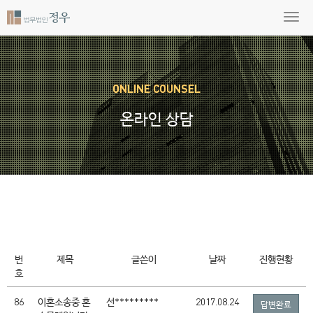
ONLINE COUNSEL
온라인 상담
번
제목
글쓴이
날짜
진행현황
호
86
이혼소송중 혼
선*********
2017.08.24
답변완료