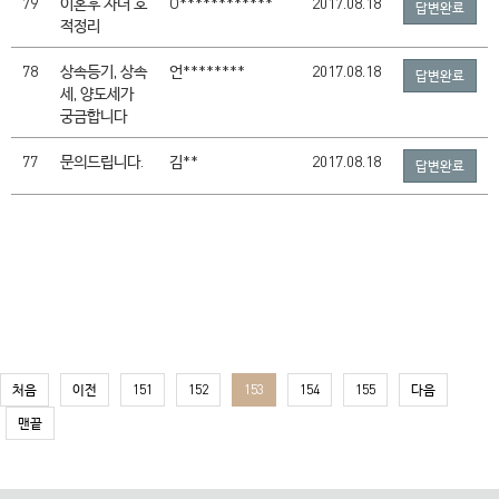
79
이혼후 자녀 호
O************
2017.08.18
답변완료
적정리
78
상속등기, 상속
언********
2017.08.18
답변완료
세, 양도세가
궁금합니다
77
문의드립니다.
김**
2017.08.18
답변완료
처음
이전
151
152
153
154
155
다음
맨끝