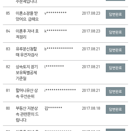
수문제입니다.
85
이혼소장을 받
v**********
2017.08.23
답변완료
았어요. 급해요
84
이혼후 자녀 호
k**********
2017.08.23
답변완료
적정리
83
유루분신청할
b*************
2017.08.21
답변완료
때 유전자검사
82
상속토지 장기
l*********
2017.08.21
답변완료
보유특별공제
기준일
81
할머니유산 상
i***************
2017.08.21
답변완료
속 우선순위
80
부동산 지분상
김*******
2017.08.18
답변완료
속 관련문의 드
립니다.