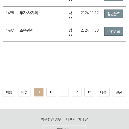
**
1498
투자 사기죄
나
2024.11.12
답변완료
**
1497
소송관련
김
2024.11.08
답변완료
**
처음
이전
11
12
13
14
15
다음
맨끝
법무법인 정우
대표자
:
차태강