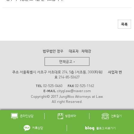
목록
법무법인 정우
대표자
:
차태강
면책공고
>
주소
서울특별시 서초구 서초대로 274, 5층 (서초동, 3000타워)
사업자 번
호
214-85-53627
TEL
02-525-0460
FAX
02-525-1162
E-MAIL
cityglaw
naver.com
@
Copyright© 2017 JungWoo Attorneys at Law.
All right Reserved.
온라인상담
방문예약
전화걸기
카톡상담
블로그 바로가기