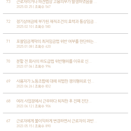
73
근로자이거나 파견법상 고용의무가 발생하였음을 …
2025.03.25 | 조회수 567
72
정기상여금에 부가된 재직조건의 효력과 통상임금…
2025.02.10 | 조회수 583
71
포괄임금계약의 최저임금법 위반 여부를 판단하는…
2025.01.08 | 조회수 620
70
분할 전 회사의 하도급법 위반행위를 이유로 신…
2023.07.04 | 조회수 994
69
사용자가 노동조합에 대해 위법한 쟁의행위로 인…
2023.06.26 | 조회수 832
68
여러 사업장에서 근무하다 퇴직한 후 진폐 진단…
2023.06.12 | 조회수 906
67
근로자에게 불이익하게 변경하면서 근로자의 과반…
2023.05.15 | 조회수 890