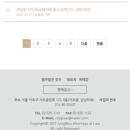
66
부당한 이익제공행위에 특수관계인이 ‘관여’하였…
2023.03.27 | 조회수 985
1
2
3
4
5
다음
맨끝
법무법인 정우
대표자
:
차태강
면책공고
>
주소
서울 서초구 서초중앙로 123, 8층(서초동, 삼남타워)
사업자 번호
214-85-53627
TEL
02-525-1161
FAX
02-525-1162
E-MAIL
cityglaw
naver.com
@
Copyright© 2017 JungWoo Attorneys at Law.
All right Reserved.