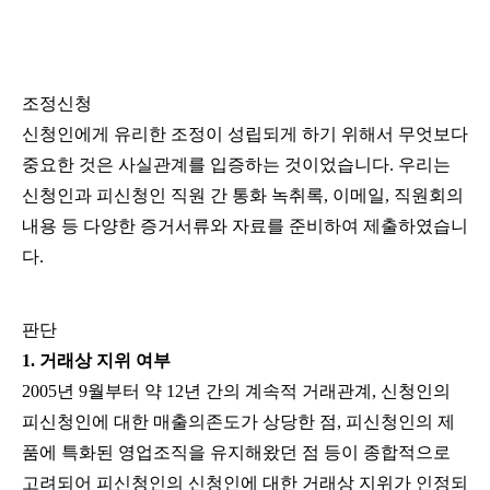
조정신청
신청인에게
유리한
조정이
성립되게
하기
위해서
무엇보다
중요한
것은
사실관계를
입증하는
것이었습니다
.
우리는
신청인과
피신청인
직원
간
통화
녹취록
,
이메일
,
직원회의
내용
등
다양한
증거서류와
자료를
준비하여
제출하였습니
다.
​
판단
1.
거래상
지위
여부
2005
년
9
월부터
약
12
년
간의
계속적
거래관계
,
신청인의
피신청인에
대한
매출의존도가
상당한
점
,
피신청인의
제
품에
특화된
영업조직을
유지해왔던
점
등이
종합적으로
고려되어
피신청인의
신청인에
대한
거래상
지위가
인정되