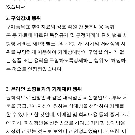
었습니다
.
2.
구입강제
행위
구매품목표
추이자료와
상호
직원
간
통화내용
녹취
록
등
자료에
따르면
독점규제
및
공정거래에
관한
법률
시
행령
제
36
조
제
1
항
별표
1
의
2 6
항
가
.’
자기의
거래상의
지
위를
부당하게
이용하여
거래상대방이
구입할
의사가
없
는
상품
또는
용역을
구입하도록강제하는
행위
’
에
해당하
는
것으로
인정되었습니다.
3.
온라인
쇼핑몰과의
거래제한
행위
원칙적으로
신청인과
같은
대리점은
피신청인으로부터
제
품을
공급받아
자신이
원하는
상대방을
선택하여
거래를
할
수
있다고
할
것인데
,
이메일
및
회의내용
등의
증거자료
에
기해
피신청인은
신청인으로
하여금
거래할
상대방을
지정하고
있는
것으로
보인다고
인정되었습니다
.
또한
,
이