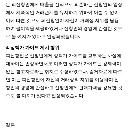
는
피신청인에게
매출을
전적으로
의존하는
신청인의
입장
에서
계속적인
거래관계를
유지하기
위하여
어쩔
수
없이
이에
따른
것으로
피신청인이
자신이
거래상
지위를
남용
하여
불이익을
제공하였거나
신청인의
경영에
간섭한
것으
로
볼
여지가
있다고
인정되었습니다.
4.
정책가
가이드
제시
행위
피신청인은
신청인에게
정책가
가이드를
교부하는
사실에
대하여는
인정하면서도
이러한
정책가
가이드는
강제력이
없는
참고자료라는
취지로
주장하였으나
,
증거자료에
따르
면
이는
피신청인이
자신의
거래상의
지위를
이용하여
신
청인의
경영에
간섭하고
신청인에게
판매가격을
강요한
것
으로
볼
여지가
있다고
인정되었습니다.
결론