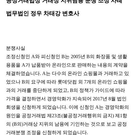
​공정거래법상 거래상 지위남용 분쟁 조정 사례
법무법인 정우 차태강 변호사
분쟁사실
조정신청인
A
와
피신청인
B
는
2005
년
B
의
화장품
및
생활
용품을
A
가
납품받아
온라인으로
판매하는
내용의
계약을
체결하였습니다
. A
는
다수의
온라인
쇼핑몰과
거래하고
있
었으나
B
의
요구에
따라
롯데닷컴
외
7
개의
온라인
쇼핑몰
과의
거래를
중단하게
되었고
, B
의
정책가
가이드에
따라
가격을
결정하면서
경영악화가
지속되어
2017
년
8
월
법인
회생을
신청하게
되었습니다
.
이에
신청인
A
는
경영악화의
원인을
공정거래법
제
23
조
(
불공정거래행위의
금지
)
제
1
항
의
(B
의
)
거래상
지위의
남용에
기인하는
것으로
보고
공정
거래분쟁
조정을
신청하게
되었습니다.